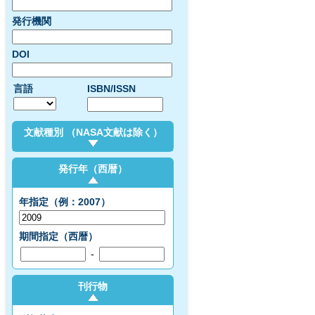
発行機関
DOI
言語
ISBN/ISSN
文献種別 （NASA文献は除く）
発行年（西暦）
年指定（例：2007）
期間指定（西暦）
-
刊行物