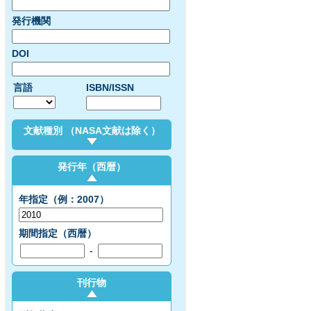
発行機関
DOI
言語
ISBN/ISSN
文献種別 （NASA文献は除く）
発行年（西暦）
年指定（例：2007）
期間指定（西暦）
-
刊行物