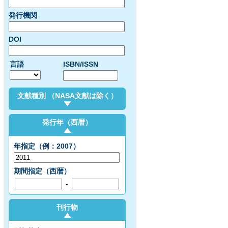
発行機関
DOI
言語
ISBN/ISSN
文献種別 （NASA文献は除く）
発行年（西暦）
年指定（例：2007）
期間指定（西暦）
-
刊行物