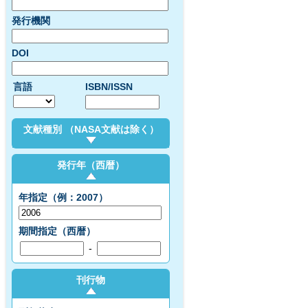
発行機関
DOI
言語
ISBN/ISSN
文献種別 （NASA文献は除く）
発行年（西暦）
年指定（例：2007）
期間指定（西暦）
-
刊行物